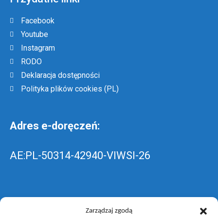
Facebook
Youtube
Instagram
RODO
Deklaracja dostępności
Polityka plików cookies (PL)
Adres e-doręczeń:
AE:PL-50314-42940-VIWSI-26
Skrzynka EPUAP: ZespolLowicz
Zarządzaj zgodą