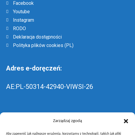
Facebook
Youtube
Instagram
RODO
Deklaracja dostępności
Polityka plików cookies (PL)
Adres e-doręczeń:
AE:PL-50314-42940-VIWSI-26
Skrzynka EPUAP: ZespolLowicz
Zarządzaj zgodą
Aby zapewnić jak najlepsze wrażenia, korzystamy z technologii, takich jak pliki