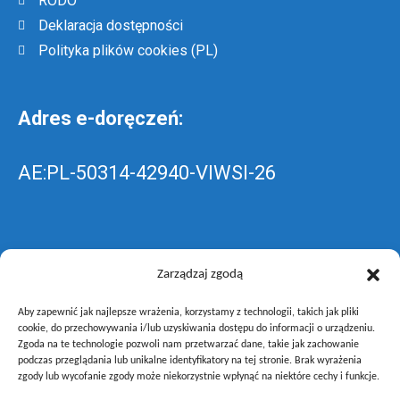
RODO
Deklaracja dostępności
Polityka plików cookies (PL)
Adres e-doręczeń:
AE:PL-50314-42940-VIWSI-26
Skrzynka EPUAP: ZespolLowicz
Zarządzaj zgodą
Aby zapewnić jak najlepsze wrażenia, korzystamy z technologii, takich jak pliki
wyślij pismo ogólne do szkoły –
poprzez
cookie, do przechowywania i/lub uzyskiwania dostępu do informacji o urządzeniu.
Zgoda na te technologie pozwoli nam przetwarzać dane, takie jak zachowanie
gov.pl
podczas przeglądania lub unikalne identyfikatory na tej stronie. Brak wyrażenia
zgody lub wycofanie zgody może niekorzystnie wpłynąć na niektóre cechy i funkcje.