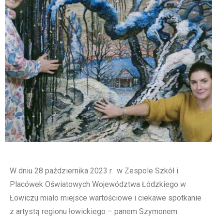
W dniu 28 października 2023 r. w Zespole Szkół i
Placówek Oświatowych Województwa Łódzkiego w
Łowiczu miało miejsce wartościowe i ciekawe spotkanie
z artystą regionu łowickiego – panem Szymonem