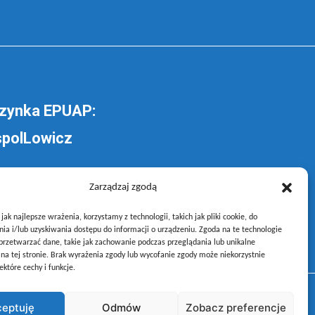
zynka EPUAP:
polLowicz
lij pismo ogólne do
Zarządzaj zgodą
oły –
poprzez gov.pl
ak najlepsze wrażenia, korzystamy z technologii, takich jak pliki cookie, do
a i/lub uzyskiwania dostępu do informacji o urządzeniu. Zgoda na te technologie
rzetwarzać dane, takie jak zachowanie podczas przeglądania lub unikalne
y na tej stronie. Brak wyrażenia zgody lub wycofanie zgody może niekorzystnie
ektóre cechy i funkcje.
eptuję
Odmów
Zobacz preferencje