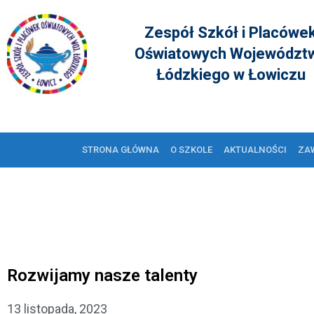
Zespół Szkół i Placówe
Oświatowych Województ
Łódzkiego w Łowiczu
STRONA GŁÓWNA
O SZKOLE
AKTUALNOŚCI
ZA
Rozwijamy nasze talenty
13 listopada, 2023