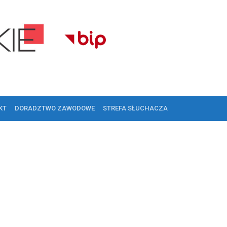
KT
DORADZTWO ZAWODOWE
STREFA SŁUCHACZA