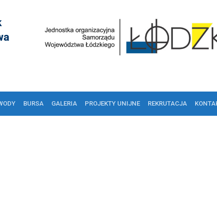
k
wa
WODY
BURSA
GALERIA
PROJEKTY UNIJNE
REKRUTACJA
KONTA