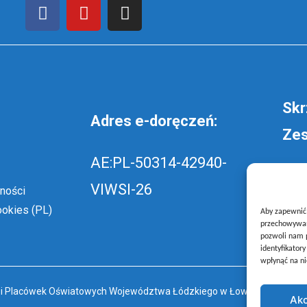
Skr
Adres e-doręczeń:
Zes
AE:PL-50314-42940-
wyś
VIWSI-26
ności
szk
ookies (PL)
Aby zapewnić j
przechowywani
pozwoli nam p
identyfikator
wpłynąć na ni
ł i Placówek Oświatowych Województwa Łódzkiego w Łowiczu
Akc