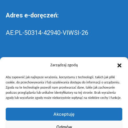
Adres e-doręczeń:
AE:PL-50314-42940-VIWSI-26
Skrzynka EPUAP: ZespolLowicz
Zarządzaj zgodą
Aby zapewnić jak najlepsze wrażenia, korzystamy z technologii, takich jak pliki
wyślij pismo ogólne do szkoły –
poprzez
cookie, do przechowywania i/lub uzyskiwania dostępu do informacji o urządzeniu.
Zgoda na te technologie pozwoli nam przetwarzać dane, takie jak zachowanie
gov.pl
podczas przeglądania lub unikalne identyfikatory na tej stronie. Brak wyrażenia
zgody lub wycofanie zgody może niekorzystnie wpłynąć na niektóre cechy i funkcje.
Akceptuję
Copyright © Zespół Szkół i Placówek Oświatowych Województwa
Odmów