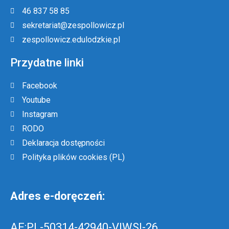
46 837 58 85
sekretariat@zespollowicz.pl
zespollowicz.edulodzkie.pl
Przydatne linki
Facebook
Youtube
Instagram
RODO
Deklaracja dostępności
Polityka plików cookies (PL)
Adres e-doręczeń:
AE:PL-50314-42940-VIWSI-26