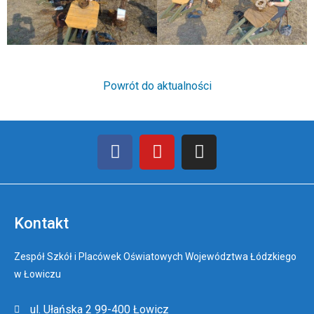
Powrót do aktualności
Kontakt
Zespół Szkół i Placówek Oświatowych Województwa Łódzkiego
w Łowiczu
ul. Ułańska 2 99-400 Łowicz