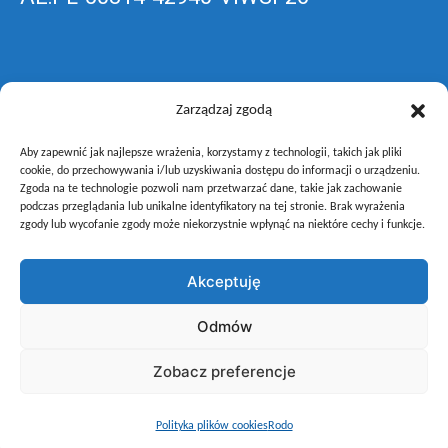
Skrzynka EPUAP: ZespolLowicz
Zarządzaj zgodą
Aby zapewnić jak najlepsze wrażenia, korzystamy z technologii, takich jak pliki
wyślij pismo ogólne do szkoły –
poprzez
cookie, do przechowywania i/lub uzyskiwania dostępu do informacji o urządzeniu.
Zgoda na te technologie pozwoli nam przetwarzać dane, takie jak zachowanie
gov.pl
podczas przeglądania lub unikalne identyfikatory na tej stronie. Brak wyrażenia
zgody lub wycofanie zgody może niekorzystnie wpłynąć na niektóre cechy i funkcje.
Akceptuję
Copyright © Zespół Szkół i Placówek Oświatowych Województwa
Odmów
Łódzkiego w Łowiczu
Zobacz preferencje
Polityka plików cookies
Rodo