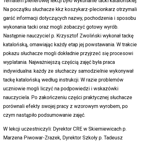
Tematem plenerowej lekcji było wykonanie tacki katalońskiej.
Na początku słuchacze kkz koszykarz-plecionkarz otrzymali
garść informacji dotyczących nazwy, pochodzenia i sposobu
wykonania tacki oraz mogli zobaczyć gotowy wyrób.
Następnie nauczyciel p. Krzysztof Zwoliński wykonał tackę
katalońską, omawiając każdy etap jej powstawania. W trakcie
pokazu słuchacze mogli dokładnie przyjrzeć się procesowi
wyplatania. Najważniejszą częścią zajęć była praca
indywidualna: każdy ze słuchaczy samodzielnie wykonywał
tackę katalońską według instrukcji. W razie problemów
uczniowie mogli liczyć na podpowiedzi i wskazówki
nauczyciela. Po zakończeniu części praktycznej słuchacze
porównali efekty swojej pracy z wzorowym wyrobem, po
czym nastąpiło podsumowanie zajęć.
W lekcji uczestniczyli: Dyrektor CRE w Skierniewicach p.
Marzena Piwowar-Zrazek, Dyrektor Szkoły p. Tadeusz