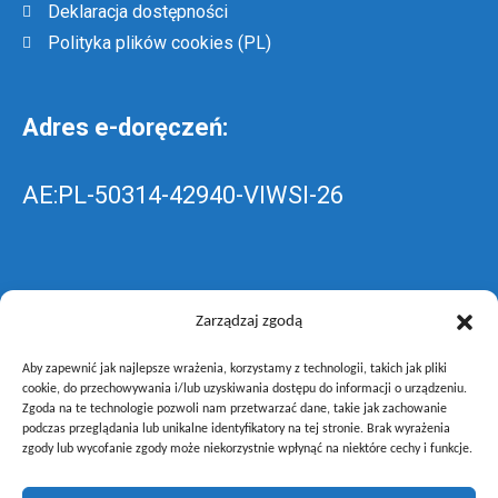
Deklaracja dostępności
Polityka plików cookies (PL)
Adres e-doręczeń:
AE:PL-50314-42940-VIWSI-26
Skrzynka EPUAP: ZespolLowicz
Zarządzaj zgodą
Aby zapewnić jak najlepsze wrażenia, korzystamy z technologii, takich jak pliki
wyślij pismo ogólne do szkoły –
poprzez
cookie, do przechowywania i/lub uzyskiwania dostępu do informacji o urządzeniu.
Zgoda na te technologie pozwoli nam przetwarzać dane, takie jak zachowanie
gov.pl
podczas przeglądania lub unikalne identyfikatory na tej stronie. Brak wyrażenia
zgody lub wycofanie zgody może niekorzystnie wpłynąć na niektóre cechy i funkcje.