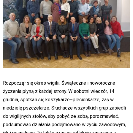
Rozpoczął się okres wigilii. Świąteczne i noworoczne
życzenia płyną z każdej strony. W sobotni wieczór, 14
grudnia, spotkali się koszykarze–plecionkarze, zaś w
niedzielę pszczelarze. Słuchacze wszystkich grup zasiedli
do wigilijnych stołów, aby pobyć ze sobą, porozmawiać,
podsumować działania podejmowane w życiu zawodowym,
jak i prywatnym. To także czas na refleksje związane z