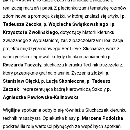
realizacją marzeń i pasji. Z plecionkarzami tematykę rozmów
zdominowała promocja książki, w której znalazł się artykuł
p.
Tadeusza Żaczka
,
p.
Wojciecha Świątkowskiego i p.
Krzysztofa Zwolińskiego
, dotyczący historii kierunku
związanego z wyplataniem, zaś z pszczelarzami realizacja
projektu międzynarodowego BeeLieve. Słuchacze, wraz z
nauczycielami, śpiewali kolędy do akompaniamentu
p.
Ryszarda Taczały
, słuchacza kierunku Technik pszczelarz,
który przepięknie grał na pianinie. Życzenia złożyli
p.
Stanisław Olęcki, p. Łucja Skonieczna, p. Tadeusz
Żaczek
i reprezentująca kadrę kierowniczą Szkoły
p.
Agnieszka Pawłowska-Kalinowska
.
Wigilijne spotkanie odbyło się również u Słuchaczek kierunku
technik masażysta. Opiekunka klasy
p. Marzena Podolska
podkreśliła rolę wartości płynących ze wspólnych spotkań,