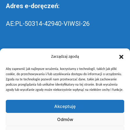
Adres e-doręczeń:
AE:PL-50314-42940-VIWSI-26
Skrzynka EPUAP: ZespolLowicz
Zarządzaj zgodą
Aby zapewnić jak najlepsze wrażenia, korzystamy z technologii, takich jak pliki
wyślij pismo ogólne do szkoły –
poprzez
cookie, do przechowywania i/lub uzyskiwania dostępu do informacji o urządzeniu.
Zgoda na te technologie pozwoli nam przetwarzać dane, takie jak zachowanie
gov.pl
podczas przeglądania lub unikalne identyfikatory na tej stronie. Brak wyrażenia
zgody lub wycofanie zgody może niekorzystnie wpłynąć na niektóre cechy i funkcje.
Akceptuję
Copyright © Zespół Szkół i Placówek Oświatowych Województwa
Odmów
Łódzkiego w Łowiczu