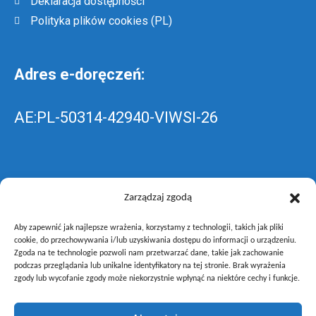
Deklaracja dostępności
Polityka plików cookies (PL)
Adres e-doręczeń:
AE:PL-50314-42940-VIWSI-26
Skrzynka EPUAP: ZespolLowicz
Zarządzaj zgodą
Aby zapewnić jak najlepsze wrażenia, korzystamy z technologii, takich jak pliki
wyślij pismo ogólne do szkoły –
poprzez
cookie, do przechowywania i/lub uzyskiwania dostępu do informacji o urządzeniu.
Zgoda na te technologie pozwoli nam przetwarzać dane, takie jak zachowanie
gov.pl
podczas przeglądania lub unikalne identyfikatory na tej stronie. Brak wyrażenia
zgody lub wycofanie zgody może niekorzystnie wpłynąć na niektóre cechy i funkcje.