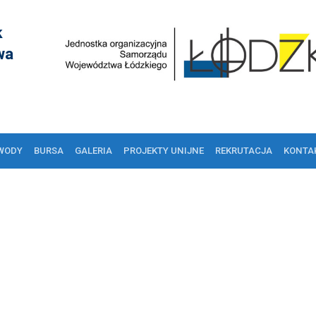
k
wa
WODY
BURSA
GALERIA
PROJEKTY UNIJNE
REKRUTACJA
KONTA