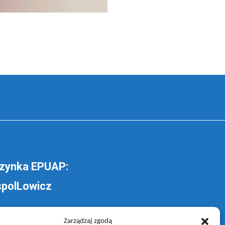
zynka EPUAP:
polLowicz
lij pismo ogólne do
Zarządzaj zgodą