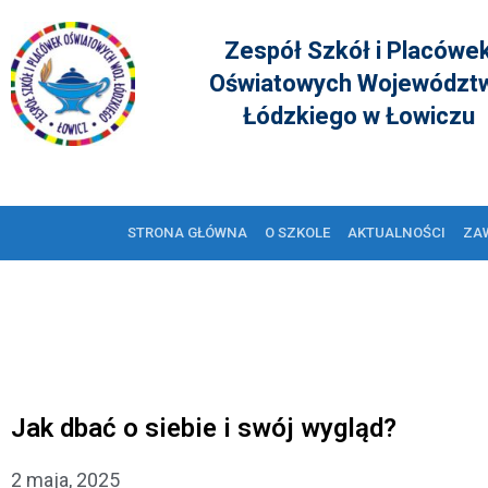
Zespół Szkół i Placówe
Oświatowych Województ
Łódzkiego w Łowiczu
STRONA GŁÓWNA
O SZKOLE
AKTUALNOŚCI
ZA
Jak dbać o siebie i swój wygląd?
2 maja, 2025