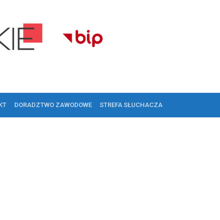
KT
DORADZTWO ZAWODOWE
STREFA SŁUCHACZA