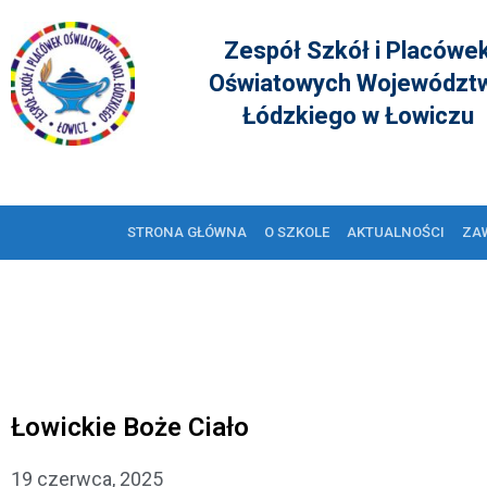
Zespół Szkół i Placówe
Oświatowych Województ
Łódzkiego w Łowiczu
STRONA GŁÓWNA
O SZKOLE
AKTUALNOŚCI
ZA
Łowickie Boże Ciało
19 czerwca, 2025