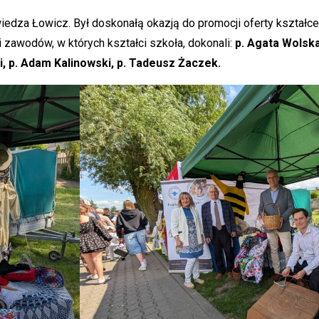
wiedza Łowicz. Był doskonałą okazją do promocji oferty kształc
awodów, w których kształci szkoła, dokonali:
p. Agata Wolsk
i, p. Adam Kalinowski, p. Tadeusz Żaczek.