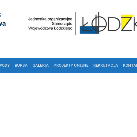
k
wa
WODY
BURSA
GALERIA
PROJEKTY UNIJNE
REKRUTACJA
KONTA