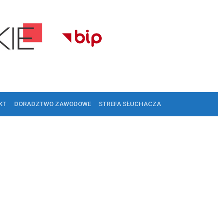
KT
DORADZTWO ZAWODOWE
STREFA SŁUCHACZA