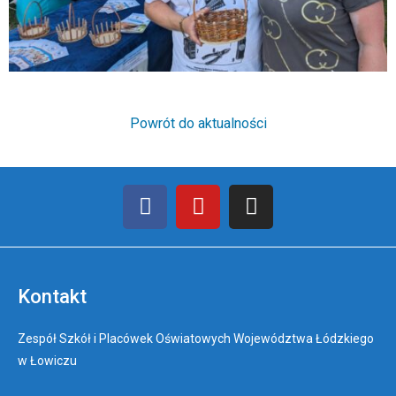
Powrót do aktualności
Kontakt
Zespół Szkół i Placówek Oświatowych Województwa Łódzkiego
w Łowiczu