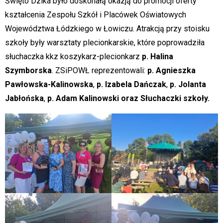
Święto Dzika było doskonałą okazją do promocji oferty
kształcenia Zespołu Szkół i Placówek Oświatowych
Województwa Łódzkiego w Łowiczu. Atrakcją przy stoisku
szkoły były warsztaty plecionkarskie, które poprowadziła
słuchaczka kkz koszykarz-plecionkarz
p. Halina
Szymborska
. ZSiPOWŁ reprezentowali:
p. Agnieszka
Pawłowska-Kalinowska
,
p. Izabela Dańczak
,
p. Jolanta
Jabłońska
,
p. Adam Kalinowski oraz Słuchaczki szkoły.