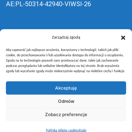
AE:PL-50314-42940-VIWSI-26
Skrzynka EPUAP: ZespolLowicz
Zarządzaj zgodą
Aby zapewnić jak najlepsze wrażenia, korzystamy z technologii, takich jak pliki
wyślij pismo ogólne do szkoły –
poprzez
cookie, do przechowywania i/lub uzyskiwania dostępu do informacji o urządzeniu.
Zgoda na te technologie pozwoli nam przetwarzać dane, takie jak zachowanie
gov.pl
podczas przeglądania lub unikalne identyfikatory na tej stronie. Brak wyrażenia
zgody lub wycofanie zgody może niekorzystnie wpłynąć na niektóre cechy i funkcje.
Akceptuję
Copyright © Zespół Szkół i Placówek Oświatowych Województwa
Odmów
Łódzkiego w Łowiczu
Zobacz preferencje
Polityka plików cookies
Rodo