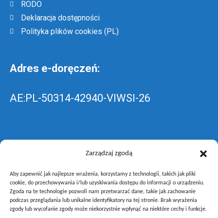
RODO
Deklaracja dostępności
Polityka plików cookies (PL)
Adres e-doręczeń:
AE:PL-50314-42940-VIWSI-26
Skrzynka EPUAP: ZespolLowicz
Zarządzaj zgodą
Aby zapewnić jak najlepsze wrażenia, korzystamy z technologii, takich jak pliki
wyślij pismo ogólne do szkoły –
poprzez
cookie, do przechowywania i/lub uzyskiwania dostępu do informacji o urządzeniu.
Zgoda na te technologie pozwoli nam przetwarzać dane, takie jak zachowanie
gov.pl
podczas przeglądania lub unikalne identyfikatory na tej stronie. Brak wyrażenia
zgody lub wycofanie zgody może niekorzystnie wpłynąć na niektóre cechy i funkcje.