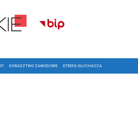
KT
DORADZTWO ZAWODOWE
STREFA SŁUCHACZA