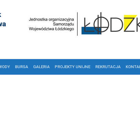
k
wa
WODY
BURSA
GALERIA
PROJEKTY UNIJNE
REKRUTACJA
KONTA