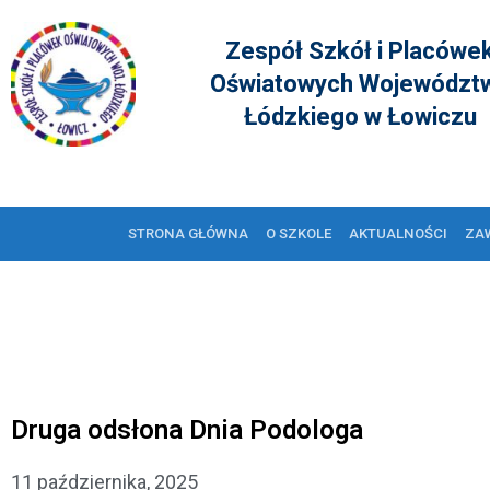
Zespół Szkół i Placówe
Oświatowych Województ
Łódzkiego w Łowiczu
STRONA GŁÓWNA
O SZKOLE
AKTUALNOŚCI
ZA
Druga odsłona Dnia Podologa
11 października, 2025