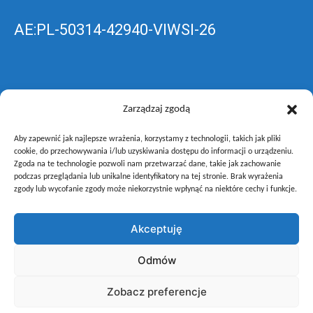
AE:PL-50314-42940-VIWSI-26
Skrzynka EPUAP: ZespolLowicz
Zarządzaj zgodą
Aby zapewnić jak najlepsze wrażenia, korzystamy z technologii, takich jak pliki
wyślij pismo ogólne do szkoły –
poprzez
cookie, do przechowywania i/lub uzyskiwania dostępu do informacji o urządzeniu.
Zgoda na te technologie pozwoli nam przetwarzać dane, takie jak zachowanie
gov.pl
podczas przeglądania lub unikalne identyfikatory na tej stronie. Brak wyrażenia
zgody lub wycofanie zgody może niekorzystnie wpłynąć na niektóre cechy i funkcje.
Akceptuję
Copyright © Zespół Szkół i Placówek Oświatowych Województwa
Odmów
Łódzkiego w Łowiczu
Zobacz preferencje