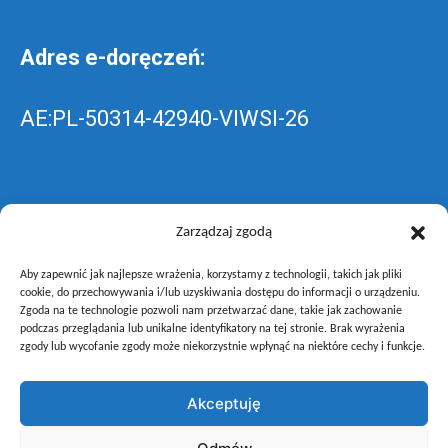
Adres e-doręczeń:
AE:PL-50314-42940-VIWSI-26
Skrzynka EPUAP: ZespolLowicz
Zarządzaj zgodą
Aby zapewnić jak najlepsze wrażenia, korzystamy z technologii, takich jak pliki
wyślij pismo ogólne do szkoły –
poprzez
cookie, do przechowywania i/lub uzyskiwania dostępu do informacji o urządzeniu.
Zgoda na te technologie pozwoli nam przetwarzać dane, takie jak zachowanie
gov.pl
podczas przeglądania lub unikalne identyfikatory na tej stronie. Brak wyrażenia
zgody lub wycofanie zgody może niekorzystnie wpłynąć na niektóre cechy i funkcje.
Akceptuję
Copyright © Zespół Szkół i Placówek Oświatowych Województwa