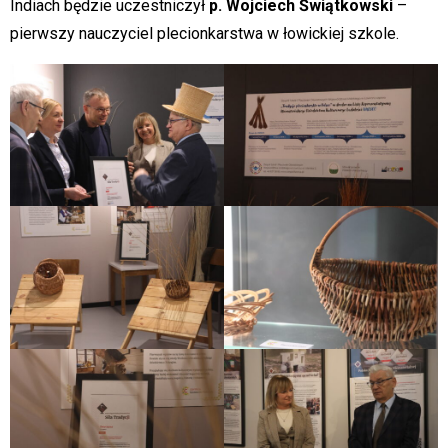
Indiach będzie uczestniczył
p. Wojciech Świątkowski
–
pierwszy nauczyciel plecionkarstwa w łowickiej szkole.