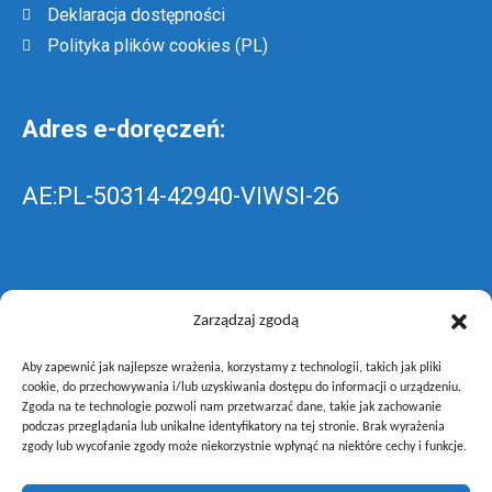
Deklaracja dostępności
Polityka plików cookies (PL)
Adres e-doręczeń:
AE:PL-50314-42940-VIWSI-26
Skrzynka EPUAP: ZespolLowicz
Zarządzaj zgodą
Aby zapewnić jak najlepsze wrażenia, korzystamy z technologii, takich jak pliki
wyślij pismo ogólne do szkoły –
poprzez
cookie, do przechowywania i/lub uzyskiwania dostępu do informacji o urządzeniu.
Zgoda na te technologie pozwoli nam przetwarzać dane, takie jak zachowanie
gov.pl
podczas przeglądania lub unikalne identyfikatory na tej stronie. Brak wyrażenia
zgody lub wycofanie zgody może niekorzystnie wpłynąć na niektóre cechy i funkcje.